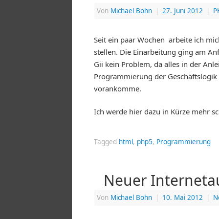
Von
Michael Bohn
|
27. Juni 2012
|
P
Seit ein paar Wochen arbeite ich mich
stellen. Die Einarbeitung ging am Anf
Gii kein Problem, da alles in der Anle
Programmierung der Geschäftslogik 
vorankomme.
Ich werde hier dazu in Kürze mehr sc
Tagged
html
,
php5
,
Programmierung
Neuer Internetau
Von
Michael Bohn
|
10. Mai 2012
|
N