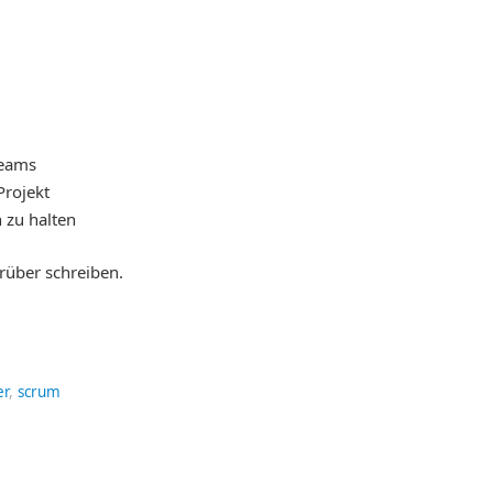
Teams
Projekt
 zu halten
rüber schreiben.
er
,
scrum