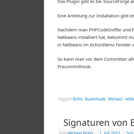
Das Plugin gibt es bei SourceForge a
Eine Anleitung zur Installation gibt e
Nachdem man PHPCodeSniffer und PHP
Netbeans installiert hat, bekommt m
in Netbeans im ActionItems Fenster 
So kann man vor dem Committen all
Precommithook.
Tagged
Bohn
,
Buxtehude
,
Michael
,
netb
Signaturen von
Von
Michael Bohn
|
1. Juli 2012
|
Scr