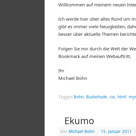
Willkommen auf meinem neuen Intern
Ich werde hier über alles Rund um m
gibt es immer viele Neuigkeiten, da
besser über aktuelle Themen bericht
Folgen Sie mir durch die Welt der W
Bookmark auf meinen Webauftritt.
Ihr
Michael Bohn
Tagged
Bohn
,
Buxtehude
,
css
,
html
,
mys
Ekumo
Von
Michael Bohn
|
15. Januar 2011
|