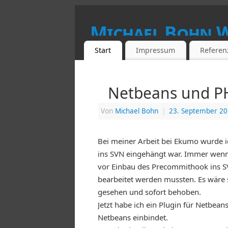
Michael Bohn 
Start
Impressum
Referen
WEBENTWICKLUNG, PROGRAMMIER
Netbeans und PH
Von
Michael Bohn
|
23. September 2
Bei meiner Arbeit bei Ekumo wurde i
ins SVN eingehängt war. Immer wenn 
vor Einbau des Precommithook ins S
bearbeitet werden mussten. Es wäre 
gesehen und sofort behoben.
Jetzt habe ich ein Plugin für Netbe
Netbeans einbindet.