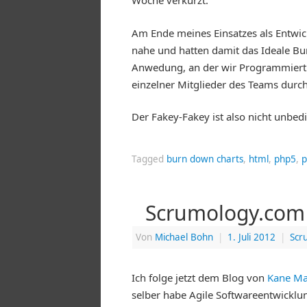
Woche verkürzt.
Am Ende meines Einsatzes als Entwic
nahe und hatten damit das Ideale Bu
Anwedung, an der wir Programmiert 
einzelner Mitglieder des Teams durc
Der Fakey-Fakey ist also nicht unbedi
Tagged
burn down charts
,
html
,
php5
,
p
Scrumology.com
Von
Michael Bohn
|
1. Juli 2012
|
Scr
Ich folge jetzt dem Blog von
Kane Ma
selber habe Agile Softwareentwicklun