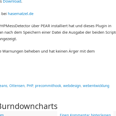
ls
Download
.
s bei
hasematzel.de
MessDetector über PEAR installiert hat und dieses Plugin in
an nach dem Speichern einer Datei die Ausgabe der beiden Script
angezeigt.
e Warnungen beheben und hat keinen Ärger mit dem
eans
,
Ottensen
,
PHP
,
precommithook
,
webdesign
,
webentwicklung
 Burndowncharts
um
Einen Kommentar hinterlassen