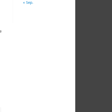
« Sep.
e