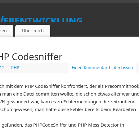
Webentwicklung
zen
Über mich
UNG, CONTENTMANAGEMENTSYSTEME
P Codesniffer
012
|
PHP
Einen Kommentar hinterlassen
ch mit dem PHP CodeSniffer konfrontiert, der als Precommithoo
man eine Datei committen wollte, die schon etwas älter war un
VN gewandert war, kam es zu Fehlermeldungen die zeitraubend
schön gewesen, man hätte diese Fehler bereits beim Bearbeiten
ans gefunden, das PHPCodeSniffer und PHP Mess Detector in